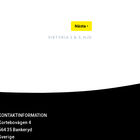
›
Nästa
VIKTORIA 2 & 3, HJO
KONTAKTINFORMATION
Kortebovägen 4
564 35 Bankeryd
Sverige