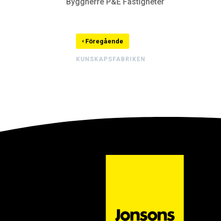
Byggherre P&E Fastigheter
‹
Föregående
KUNSKAPSFABRIKEN