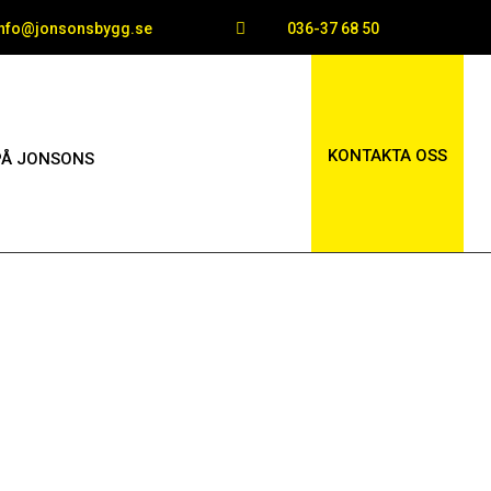
info@jonsonsbygg.se

036-37 68 50
KONTAKTA OSS
PÅ JONSONS